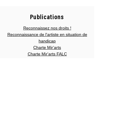
Publications
Reconnaissez nos droits !
Reconnaissance de l'artiste en situation de
handicap
Charte Mir'arts
Charte Mir'arts FALC
Plan stratégique 2020-2023
Autre
Partenaires
Réseau romand ASA
Pages romandes
AIRHM
Part 21
Giffoch
FRH
FéGAPH