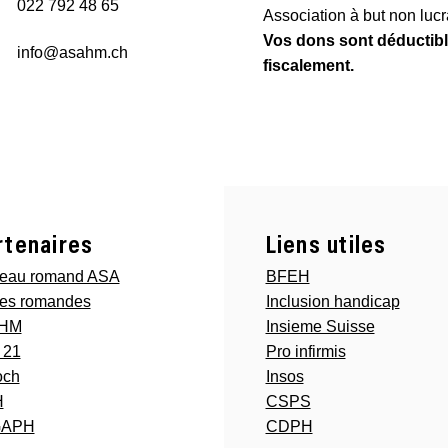
022 792 48 65
Association à but non lucra
Vos dons sont déductib
info@asahm.ch
fiscalement.
rtenaires
Liens utiles
eau romand ASA
BFEH
es romandes
Inclusion handicap
RHM
Insieme Suisse
 21
Pro infirmis
och
Insos
H
CSPS
GAPH
CDPH