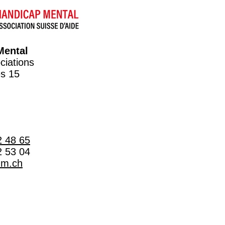
Mental
ciations
s 15
2 48 65
2 53 04
hm.ch