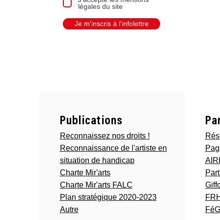
légales du site
Je m'inscris à l'infolettre
Publications
Pa
Reconnaissez nos droits !
Rés
Reconnaissance de l'artiste en
Pag
situation de handicap
AI
Charte Mir'arts
Part
Charte Mir'arts FALC
Giff
Plan stratégique 2020-2023
FR
Autre
Fé