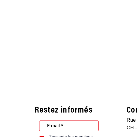
Restez informés
Co
Rue 
CH -
J'accepte les mentions