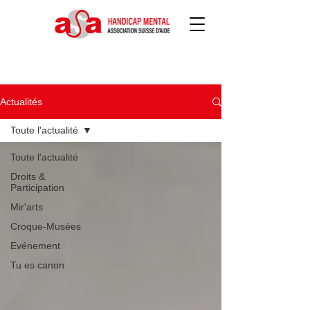
Actualités
Actualités
Toute l'actualité
Toute l'actualité
Droits &
Participation
Mir'arts
Croque-Musées
Evénement
Tu es canon