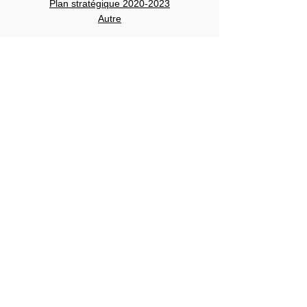
Plan stratégique 2020-2023
Autre
Partenaires
Réseau romand ASA
Pages romandes
AIRHM
Part 21
Giffoch
FRH
FéGAPH
Liens utiles
BFEH
Inclusion handicap
Insieme Suisse
Pro infirmis
Insos
CSPS