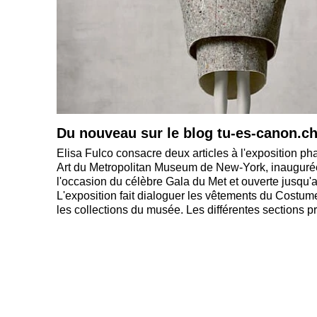
Du nouveau sur le blog tu-es-canon.ch
Elisa Fulco consacre deux articles à l'exposition p
Art du Metropolitan Museum de New-York, inaugurée
l'occasion du célèbre Gala du Met et ouverte jusqu'a
L'exposition fait dialoguer les vêtements du Costume
les collections du musée. Les différentes sections p
modèles aux corps normés et hors-normes. Des ma
été spécialement créés pour représenter la morphol
modèles en situation de handicap. Tous les mannequ