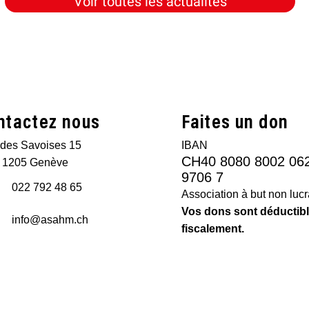
Voir toutes les actualités
ntactez nous
Faites un don
des Savoises 15
IBAN
CH40 8080 8002 06
 1205 Genève
9706 7
022 792 48 65
Association à but non lucra
Vos dons sont déductib
info@asahm.ch
fiscalement.