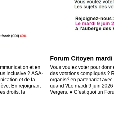
Forum Citoyen mardi 9 juin 2
ommunication et en
Vous voulez voter pour donner votre avis
lus inclusive ? ASA-
des votations compliqués ? Rejoignez-
cation et de la
organisé en partenariat avec la Fondati
ève. En rejoignant
quand ?Le mardi 9 juin 2026 à 17 heures
s droits, la
Vergers. ● C’est quoi un Forum Citoyen 
sibilité des
rencontre entre : • Des personnes qui v
elle, tout en
votations. • Des politiciens. Pendant c
ts et engagés....
Bruchez (PS) et Alexis Barbey (PLR) expl