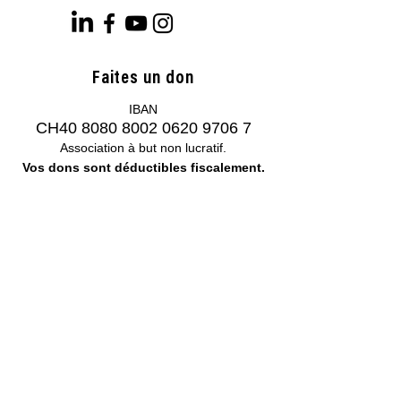
Faites un don
IBAN
CH40
8080 8002 0620 9706 7
Association à but non lucratif.
Vos dons sont déductibles fiscalement.
Publications
Reconnaissez nos droits !
Reconnaissance de l'artiste en situation de
handicap
Charte Mir'arts
Charte Mir'arts FALC
Plan stratégique 2020-2023
Autre