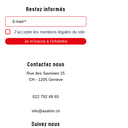
Samedi 28 février 2026 au
handicap et inclusi
mudac
Tribune de Genève 
Restez informés
heures, parus aujou
J'accepte les mentions légales du site
Je m'inscris à l'infolettre
Contactez nous
Rue des Savoises 15
CH - 1205 Genève
022 792 48 65
info@asahm.ch
Suivez nous