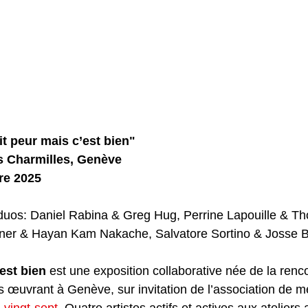
it peur mais c’est bien"
s Charmilles, Genève
re 2025
e duos: Daniel Rabina & Greg Hug, Perrine Lapouille & T
er & Hayan Kam Nakache, Salvatore Sortino & Josse Ba
’est bien
 est une exposition collaborative née de la renc
s œuvrant à Genève, sur invitation de l’association de m
 vingt-sept
. Quatre artistes actifs et actives aux ateliers 