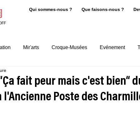
Qui sommes-nous ?
Que faisons-nous ?
De
OFF
ation
Mir'arts
Croque-Musées
Evénement
T
ture
“Ça fait peur mais c'est bien“ d
 l'Ancienne Poste des Charmill