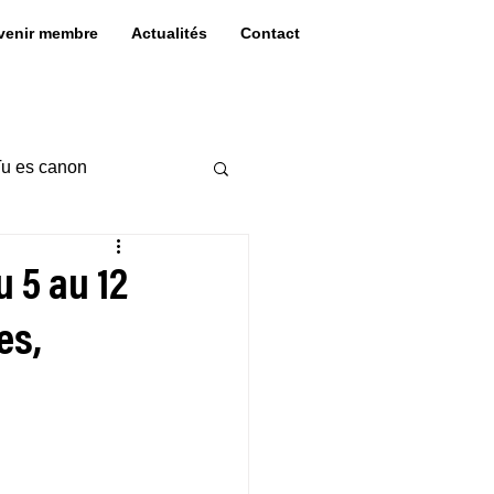
venir membre
Actualités
Contact
u es canon
u 5 au 12
es,