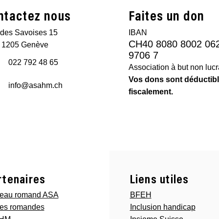
ntactez nous
Faites un don
des Savoises 15
IBAN
CH40 8080 8002 06
 1205 Genève
9706 7
022 792 48 65
Association à but non lucra
Vos dons sont déductib
info@asahm.ch
fiscalement.
rtenaires
Liens utiles
eau romand ASA
BFEH
es romandes
Inclusion handicap