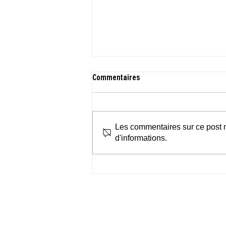
Commentaires
Les commentaires sur ce post n
d'informations.
Forum Citoyen le mardi 3 mars
2026 à 17h45, Clair Bois Minoteries
à Genève