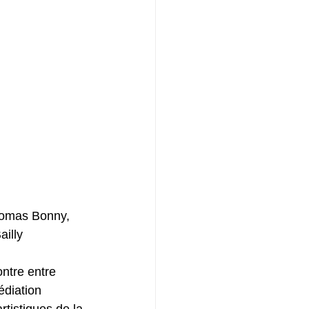
homas Bonny, 
illy
ontre entre 
édiation 
artistiques de la 