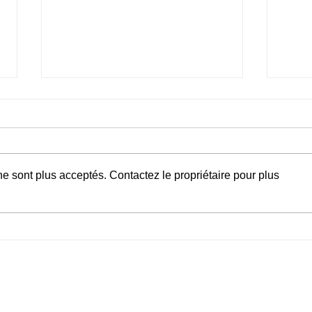
e sont plus acceptés. Contactez le propriétaire pour plus
Save the date ! Journée « Mode et
Décou
arts textiles : entre durabilité et
dédié
critique sociale » Samedi 28
suppl
février 2026 au mudac
inclu
Genèv
aujou