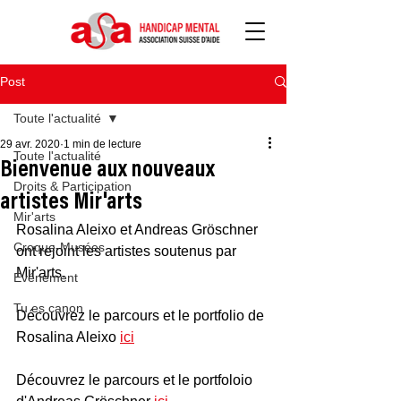
Post
Toute l'actualité
29 avr. 2020
1 min de lecture
Toute l'actualité
Bienvenue aux nouveaux
Droits & Participation
artistes Mir'arts
Mir'arts
Rosalina Aleixo et Andreas Gröschner 
Croque-Musées
ont rejoint les artistes soutenus par 
Mir'arts.
Evénement
Tu es canon
Découvrez le parcours et le portfolio de 
Rosalina Aleixo 
ici
Découvrez le parcours et le portfoloio 