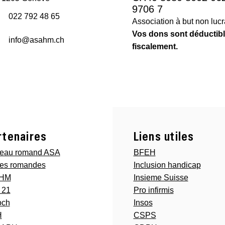
9706 7
022 792 48 65
Association à but non lucra
Vos dons sont déductib
info@asahm.ch
fiscalement.
rtenaires
Liens utiles
eau romand ASA
BFEH
es romandes
Inclusion handicap
RHM
Insieme Suisse
 21
Pro infirmis
och
Insos
H
CSPS