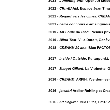
2023 -
Lumbung brut
. Open Art Muse
2022 -
CRrrrEAHM
, Espace Jean Tingu
2021 -
Regard vers les cimes. CREAH
2021 -
5ème concours d'art singinoi
2019 -
Art Foulé du Pied
. Premier pr
2019 -
Blind Test
. Villa Dutoit, Genèv
2018 -
CREAHM 20 ans
. Blue FACTO
2017 -
Inside / Outside
. Kulturpunkt
2017 -
Margot Gillard
. La Vitrinette,
2016 -
CREAHM
. ARPIH, Yverdon-les
2016 -
jetzabr!
Atelier Rohling et Cre
2016 -
Art singulier
. Villa Dutoit, Petit