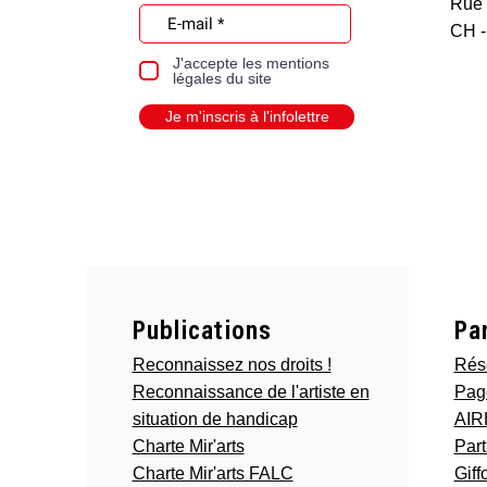
Rue 
CH -
J'accepte les mentions
légales du site
Je m'inscris à l'infolettre
Publications
Pa
Reconnaissez nos droits !
Rés
Reconnaissance de l'artiste en
Pag
situation de handicap
AI
Charte Mir'arts
Part
Charte Mir'arts FALC
Giff