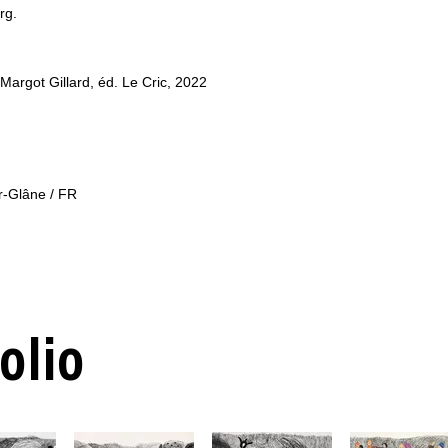
rg.
t Margot Gillard, éd. Le Cric, 2022
r-Glâne / FR
olio