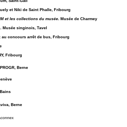
um, Saint-Gall
ely et Niki de Saint Phalle, Fribourg
M et les collections du musée
. Musée de Charmey
s
.
Musée singinois, Tavel
ix au concours arrêt de bus, Fribourg
e
RY, Fribourg
, PROGR, Berne
 Genève
-Bains
aviva, Berne
-Saconnex