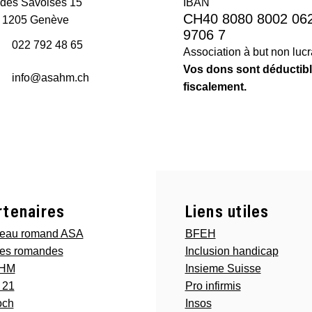
des Savoises 15
IBAN
CH40 8080 8002 06
 1205 Genève
9706 7
022 792 48 65
Association à but non lucra
Vos dons sont déductib
info@asahm.ch
fiscalement.
rtenaires
Liens utiles
eau romand ASA
BFEH
es romandes
Inclusion handicap
RHM
Insieme Suisse
 21
Pro infirmis
och
Insos