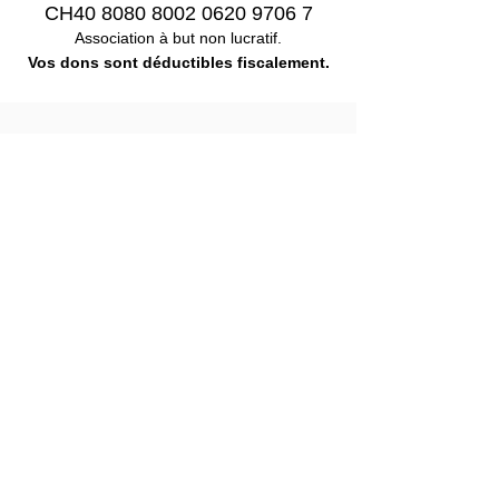
CH40
8080 8002 0620 9706 7
Association à but non lucratif.
Vos dons sont déductibles fiscalement.
Publications
Reconnaissez nos droits !
Reconnaissance de l'artiste en situation de
handicap
Charte Mir'arts
Charte Mir'arts FALC
Plan stratégique 2020-2023
Autre
Partenaires
Réseau romand ASA
Pages romandes
AIRHM