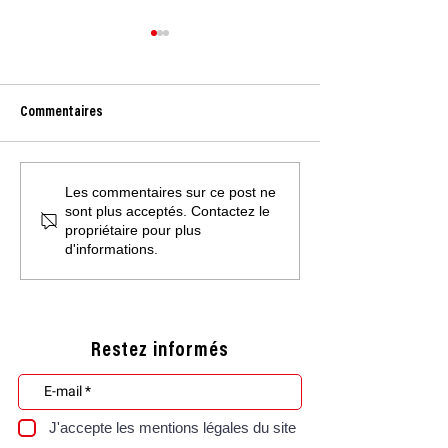
Commentaires
Les commentaires sur ce post ne
Premier retour en images sur
L'exposition "Diego
sont plus acceptés. Contactez le
l'exposition “Ça fait peur mais
En chantier" du 20.
propriétaire pour plus
c'est bien“ qui s’est tenue du 5
31.01.2026 à découv
d'informations.
au 12 novembre 2025, à
Passage des 8, Ve
l’Ancienne Poste des
Charmilles à Genève
Restez informés
J'accepte les mentions légales du site