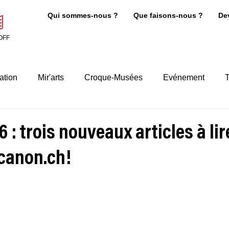
Qui sommes-nous ?
Que faisons-nous ?
De
OFF
ation
Mir'arts
Croque-Musées
Evénement
T
 : trois nouveaux articles à lir
-canon.ch!