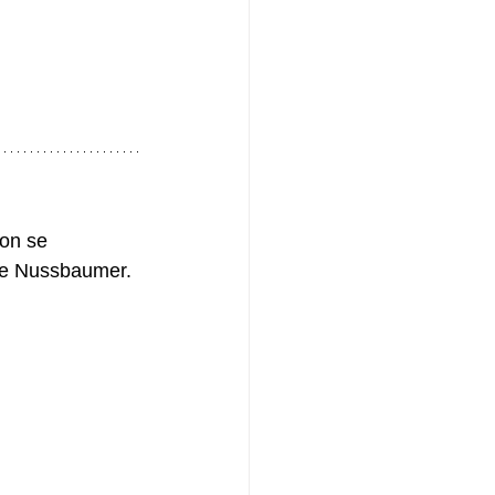
ion se 
rge Nussbaumer.