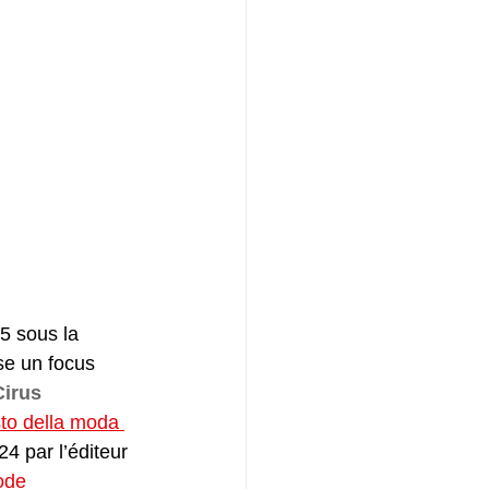
5 sous la 
se un focus 
Cirus 
sto della moda 
4 par l’éditeur 
ode 