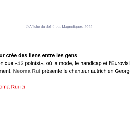
© Affiche du défilé Les Magnétiques, 2025
ur crée des liens entre les gens
nique «12 points!», où la mode, le handicap et l’Eurovis
ment, 
Neoma Rui
 présente le chanteur autrichien Geo
eoma Rui ici