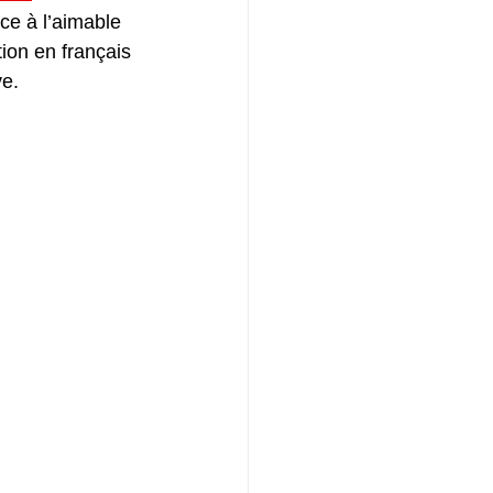
e à l’aimable 
tion en français 
e. 