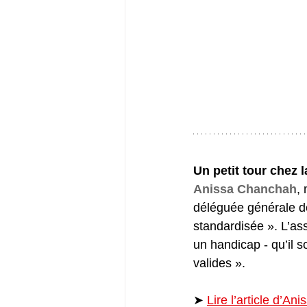
Un petit tour chez 
Anissa Chanchah
,
déléguée générale d
standardisée ». L’as
un handicap - qu’il s
valides ».
➤ 
Lire l’article d’An