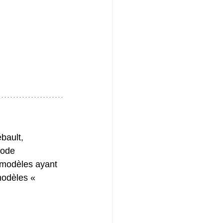
bault, 
mode 
 modèles ayant 
modèles « 